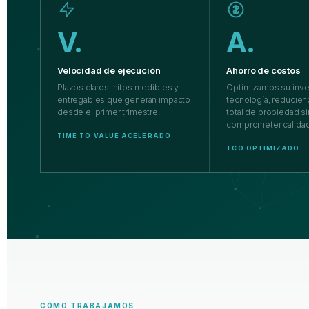
V.
A.
Velocidad de ejecución
Ahorro de costos
Plazos claros, hitos medibles y
Optimizamos su inve
entregables que generan impacto
tecnología, reducien
desde el primer trimestre.
total de propiedad si
comprometer calidad
TIME TO VALUE ACELERADO
TCO OPTIMIZADO
CÓMO TRABAJAMOS