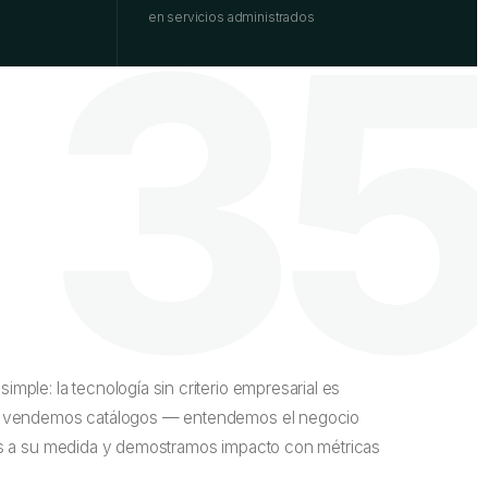
3
en servicios administrados
ple: la tecnología sin criterio empresarial es
i vendemos catálogos — entendemos el negocio
es a su medida y demostramos impacto con métricas