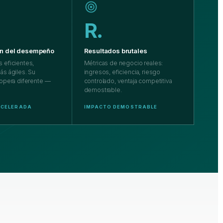
R.
ón del desempeño
Resultados brutales
 eficientes,
Métricas de negocio reales:
ás ágiles. Su
ingresos, eficiencia, riesgo
 opera diferente —
controlado, ventaja competitiva
demostrable.
 ACELERADA
IMPACTO DEMOSTRABLE