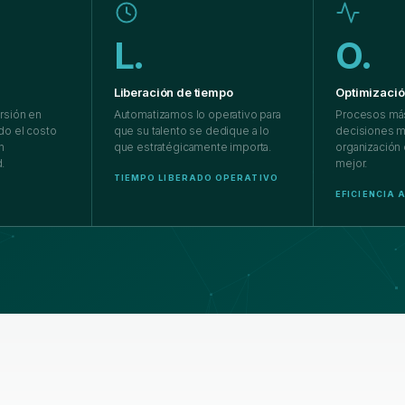
L.
O.
Liberación de tiempo
Optimizaci
rsión en
Automatizamos lo operativo para
Procesos más
do el costo
que su talento se dedique a lo
decisiones m
n
que estratégicamente importa.
organización
.
mejor.
TIEMPO LIBERADO OPERATIVO
EFICIENCIA