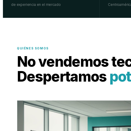
de experiencia en el mercado
Centroaméric
QUIÉNES SOMOS
No vendemos tec
Despertamos
pot