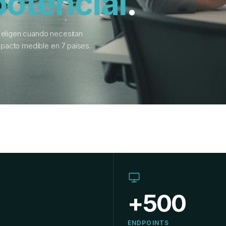
potencial
.
 eligen cuando necesitan
pacto medible en 7 países.
+500
ENDPOINTS