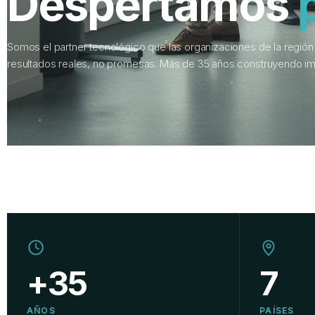
Despertamos
Somos el partner tecnológico que las organizaciones de la región
resultados reales, no promesas. Más de 35 años construyendo im
+35
7
AÑOS
PAÍSES