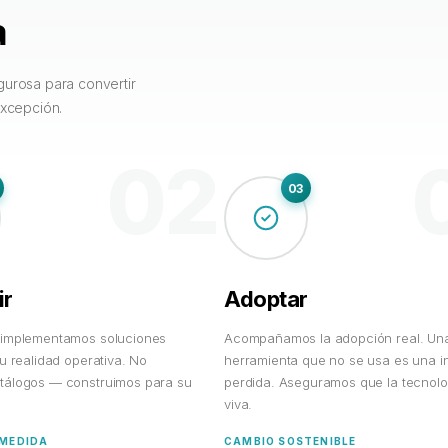
a
urosa para convertir
excepción.
02
03
ir
Adoptar
 implementamos soluciones
Acompañamos la adopción real. Un
u realidad operativa. No
herramienta que no se usa es una i
álogos — construimos para su
perdida. Aseguramos que la tecnolo
viva.
 MEDIDA
CAMBIO SOSTENIBLE