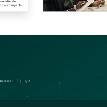
onvirtiendo
ogía en impacto
cto en cada proyecto.