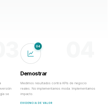
03
04
04
Demostrar
a
Medimos resultados contra KPIs de negocio
nversión
reales. No implementamos moda. Implementamos
gía se
impacto.
EVIDENCIA DE VALOR