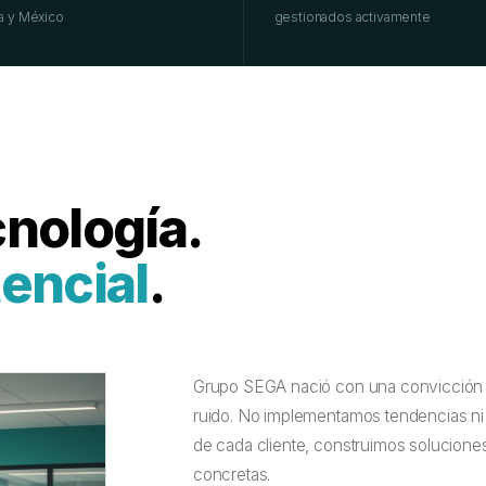
a y México
gestionados activamente
nología.
encial
.
Grupo SEGA nació con una convicción sim
ruido. No implementamos tendencias n
de cada cliente, construimos solucion
concretas.