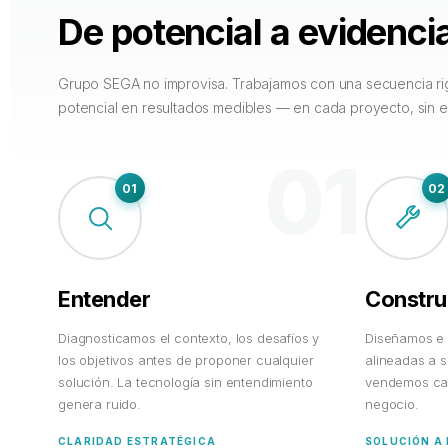
De potencial a evidenci
Grupo SEGA no improvisa. Trabajamos con una secuencia rig
potencial en resultados medibles — en cada proyecto, sin 
01
01
02
Entender
Constru
Diagnosticamos el contexto, los desafíos y
Diseñamos e
los objetivos antes de proponer cualquier
alineadas a s
solución. La tecnología sin entendimiento
vendemos cat
genera ruido.
negocio.
CLARIDAD ESTRATÉGICA
SOLUCIÓN A