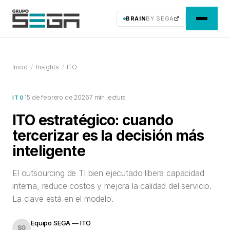
BRAIN
BY SEGA
Inicio
/
Insights
/
ITO
15 de febrero de 2026
7 min lectura
ITO
ITO estratégico: cuando
tercerizar es la decisión más
inteligente
El outsourcing de TI bien ejecutado libera capacidad
interna, reduce costos y mejora la calidad del servicio.
La clave está en el modelo.
Equipo SEGA — ITO
SG